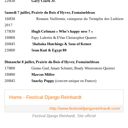
22H30
Gary Clark Jr.
Samedi 7 juillet, Prairie du Bois d'Hyver, Fontainebleau
16H30 Romain Vuillemin, vainqueur du Tremplin des Luthiers
2017
17H30
Hugh Coltman « Who’s happy now ? »
19H00 Fapy Lafertin & EVan Christopher Quartet
20H45
Shabaka Hutchings & Sons of Kemet
23H00
Seun Kuti & Egypt 80
Dimanche 8 juillet, Prairie du Bois d'Hyver, Fontainebleau
17H00 Gismo Graf, Amati Schmitt, Brady Winterstein Quintet
19H00
Marcus Miller
20H45
Snarky Puppy
(concert unique en France)
Home - Festival Django Reinhardt
http://www.festivaldjangoreinhardt.com/
Festival Django Reinhardt, Site officiel