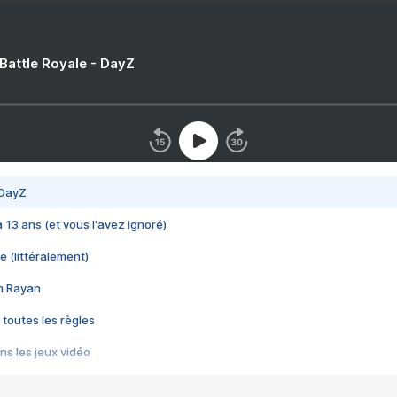
 Battle Royale - DayZ
 DayZ
 a 13 ans (et vous l'avez ignoré)
e (littéralement)
im Rayan
 toutes les règles
s les jeux vidéo
us choquant de Rockstar ? - Le scandale BULLY