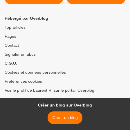
disque Melancholy Island
standards de la chanson
française avec Venez Donc
Chez Moi >
Hébergé par Overblog
Top articles
Pages
Contact
Signaler un abus
C.G.U.
Cookies et données personnelles
Préférences cookies
Voir le profil de Laurent R. sur le portail Overblog
Créer un blog sur Overblog
Créer un blog