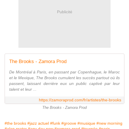
Publicité
The Brooks - Zamora Prod
De Montréal à Paris, en passant par Copenhague, le Maroc
et le Mexique, The Brooks cumulent les succès partout où ils
passent, laissant derrière eux un public captivé par leur
talent et leur ...
https://zamoraprod.com/fr/artistes/the-brooks
The Brooks - Zamora Prod
#the brooks
#jazz actuel
#funk
#groove
#musique
#new morning
#alan prater
#any day now
#zamora prod
#tournée
#paris