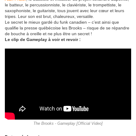
le batteur, le percussionniste, le claviériste, le trompettiste, le
saxophoniste, le guitariste, tous jouent avec leur cœur et leurs
tripes. Leur son est brut, chaleureux, versatile.
Le secret le mieux gardé du funk canadien – c’est ainsi que
qualifie la presse québécoise les Brooks – risque de se répandre
de bouche à oreille et ne plus être un secret !
Le clip de Gameplay à voir et revoir :
The Brooks - Gameplay [Official Video]