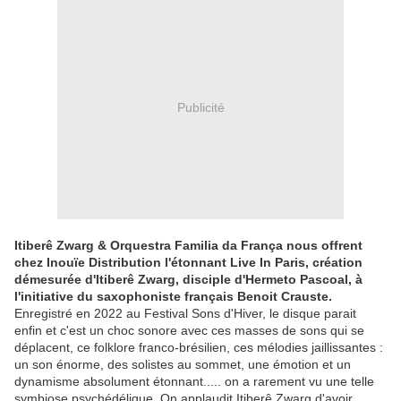
Publicité
Itiberê Zwarg & Orquestra Familia da França nous offrent
chez Inouïe Distribution l'étonnant Live In Paris, création
démesurée d'Itiberê Zwarg, disciple d'Hermeto Pascoal, à
l'initiative du saxophoniste français Benoit Crauste.
Enregistré en 2022 au Festival Sons d'Hiver, le disque parait
enfin et c'est un choc sonore avec ces masses de sons qui se
déplacent, ce folklore franco-brésilien, ces mélodies jaillissantes :
un son énorme, des solistes au sommet, une émotion et un
dynamisme absolument étonnant..... on a rarement vu une telle
symbiose psychédélique. On applaudit Itiberê Zwarg d'avoir