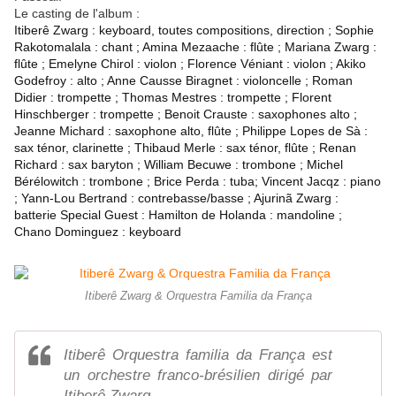
Le casting de l'album :
Itiberê Zwarg : keyboard, toutes compositions, direction ; Sophie
Rakotomalala : chant ; Amina Mezaache : flûte ; Mariana Zwarg :
flûte ; Emelyne Chirol : violon ; Florence Véniant : violon ; Akiko
Godefroy : alto ; Anne Causse Biragnet : violoncelle ; Roman
Didier : trompette ; Thomas Mestres : trompette ; Florent
Hinschberger : trompette ; Benoit Crauste : saxophones alto ;
Jeanne Michard : saxophone alto, flûte ; Philippe Lopes de Sà :
sax ténor, clarinette ; Thibaud Merle : sax ténor, flûte ; Renan
Richard : sax baryton ; William Becuwe : trombone ; Michel
Bérélowitch : trombone ; Brice Perda : tuba; Vincent Jacqz : piano
; Yann-Lou Bertrand : contrebasse/basse ; Ajurinã Zwarg :
batterie Special Guest : Hamilton de Holanda : mandoline ;
Chano Dominguez : keyboard
Itiberê Zwarg & Orquestra Familia da França
Itiberê Orquestra familia da França est
un orchestre franco-brésilien dirigé par
Itiberê Zwarg.