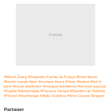
Publicité
#Itiberê Zwarg
#Orquestra Familia da França
#brésil
#paris
#benoit crauste
#jazz
#musique
#sons d'hiver
#festival
#live in
paris
#inouie distribution
#musique brésilienne
#hermeto pascoal
#Sophie Rakotomalala
#Florence Véniant
#Hamilton de Holanda
#Florent Hinschberger
#Akiko Godefroy
#Anne Causse Biragnet
Partager