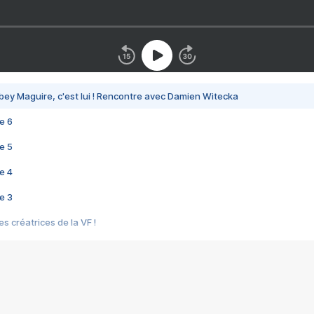
bey Maguire, c'est lui ! Rencontre avec Damien Witecka
e 6
e 5
e 4
e 3
s créatrices de la VF !
e 2
e 1
e Mektoub My Love arrive enfin ! Rencontre avec Shaïn Boumedine et Sal