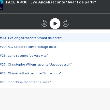
FACE A #30 : Eve Angeli raconte "Avant de partir"
#30 : Eve Angeli raconte "Avant de partir"
#29 : MC Solaar raconte "Bouge de là"
28 : Lorie raconte "Je vais vite"
#27 : Christophe Willem raconte "Jacques a dit"
#26 : Chimène Badi raconte "Entre nous"
#25 : Indochine raconte "3e sexe"
#24 : Zaho raconte "C'est chelou"
#23 : Patrick Bruel raconte "Au café des délices"
#22 : Kyo raconte "Le chemin"