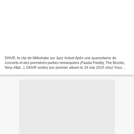
DNVR, le clip de Milkshake sur Jazz Actuel Apès une quarantaine de
concerts et des premières parties remarquées (Faada Freddy, The Brooks,
Nina Attal...), DNVR sortira son premier album le 24 mai 2025 chez Youz
Prod. Originaire de Dreux, le groupe surprend...