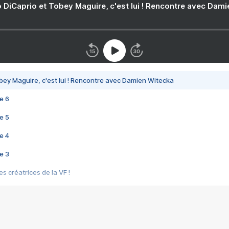
 DiCaprio et Tobey Maguire, c'est lui ! Rencontre avec Dam
bey Maguire, c'est lui ! Rencontre avec Damien Witecka
e 6
e 5
e 4
e 3
s créatrices de la VF !
e 2
e 1
e Mektoub My Love arrive enfin ! Rencontre avec Shaïn Boumedine et Sal