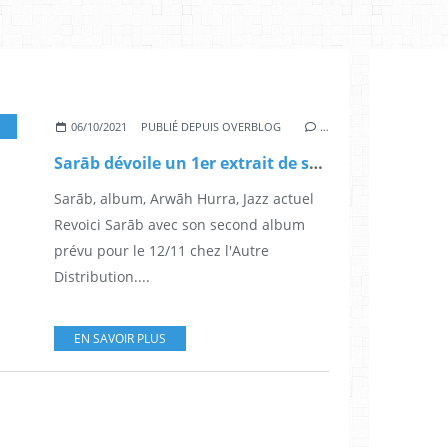
,
BAPTISTE FERRANDIS
,
JAZZ ACTUEL
,
ALBUM
,
SYRIE
,
JAZZ
,
ARABE
,
YALLY S
06/10/2021
PUBLIÉ DEPUIS OVERBLOG
…
Sarāb dévoile un 1er extrait de son album Arwāh Hurra
Sarāb, album, Arwāh Hurra, Jazz actuel
Revoici Sarāb avec son second album
prévu pour le 12/11 chez l'Autre
Distribution....
EN SAVOIR PLUS