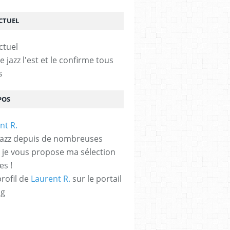
ACTUEL
le jazz l'est et le confirme tous
s
POS
jazz depuis de nombreuses
 je vous propose ma sélection
es !
profil de
Laurent R.
sur le portail
og