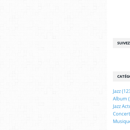
SUIVE
CATÉG
Jazz
(12
Album
(
Jazz Act
Concer
Musiqu