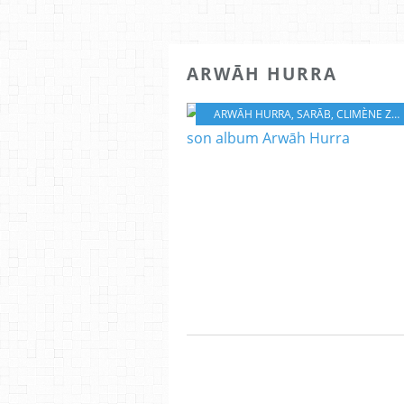
ARWĀH HURRA
ARWĀH HURRA
,
SARĀB
,
CLIMÈNE ZARKAN