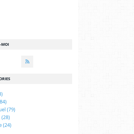
Z-MOI
ORIES
3)
84)
uel
(79)
t
(28)
e
(24)