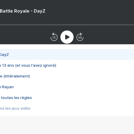
 Battle Royale - DayZ
 DayZ
 a 13 ans (et vous l'avez ignoré)
e (littéralement)
im Rayan
 toutes les règles
s les jeux vidéo
us choquant de Rockstar ? - Le scandale BULLY
e plus moche de Steam