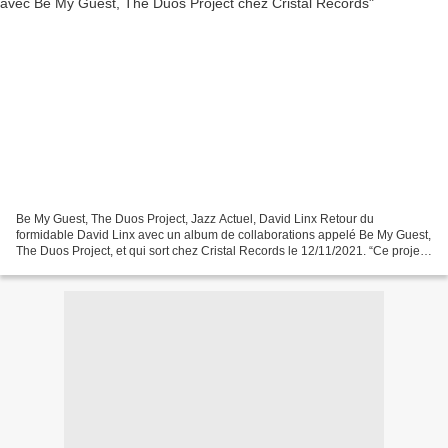
Be My Guest, The Duos Project, Jazz Actuel, David Linx Retour du
formidable David Linx avec un album de collaborations appelé Be My Guest,
The Duos Project, et qui sort chez Cristal Records le 12/11/2021. “Ce projet
Be My Guest est venu à moi très naturellement...