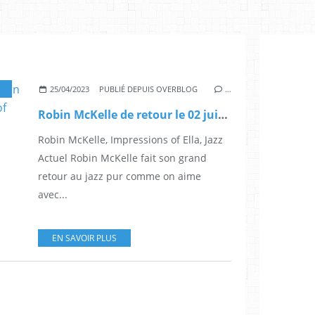
,
ROBIN MCKELLE
,
ELLA
,
IMPRESSIONS OF ELLA
,
NAIVE
,
ELLA FITZGERALD
,
JA
25/04/2023
PUBLIÉ DEPUIS OVERBLOG
…
Robin McKelle de retour le 02 juin 2023 avec l'album Impressions of Ella
Robin McKelle, Impressions of Ella, Jazz
Actuel Robin McKelle fait son grand
retour au jazz pur comme on aime
avec...
EN SAVOIR PLUS