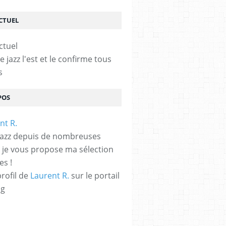
ACTUEL
le jazz l'est et le confirme tous
s
POS
jazz depuis de nombreuses
 je vous propose ma sélection
es !
profil de
Laurent R.
sur le portail
og