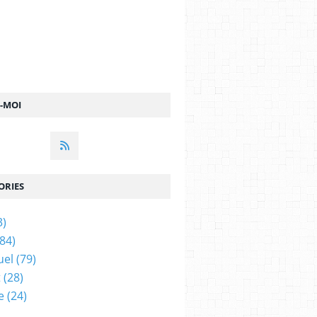
Z-MOI
ORIES
3)
84)
uel
(79)
t
(28)
e
(24)