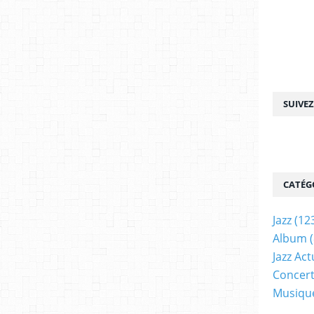
SUIVE
CATÉG
Jazz
(12
Album
(
Jazz Act
Concer
Musiqu