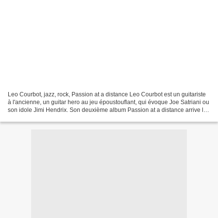
Leo Courbot, jazz, rock, Passion at a distance Leo Courbot est un guitariste
à l'ancienne, un guitar hero au jeu époustouflant, qui évoque Joe Satriani ou
son idole Jimi Hendrix. Son deuxième album Passion at a distance arrive le
22 mars 2024 sur toutes...