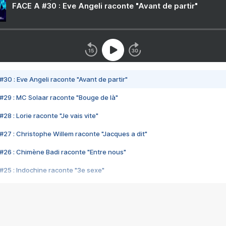
FACE A #30 : Eve Angeli raconte "Avant de partir"
#30 : Eve Angeli raconte "Avant de partir"
#29 : MC Solaar raconte "Bouge de là"
28 : Lorie raconte "Je vais vite"
#27 : Christophe Willem raconte "Jacques a dit"
#26 : Chimène Badi raconte "Entre nous"
#25 : Indochine raconte "3e sexe"
#24 : Zaho raconte "C'est chelou"
#23 : Patrick Bruel raconte "Au café des délices"
#22 : Kyo raconte "Le chemin"