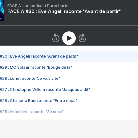
FACE A - un podcast Purecharts
FACE A #30 : Eve Angeli raconte "Avant de partir"
#30 : Eve Angeli raconte "Avant de partir"
#29 : MC Solaar raconte "Bouge de là"
28 : Lorie raconte "Je vais vite"
#27 : Christophe Willem raconte "Jacques a dit"
#26 : Chimène Badi raconte "Entre nous"
#25 : Indochine raconte "3e sexe"
#24 : Zaho raconte "C'est chelou"
#23 : Patrick Bruel raconte "Au café des délices"