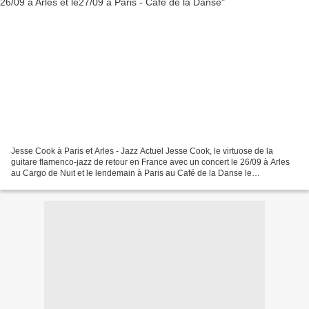
Jesse Cook à Paris et Arles - Jazz Actuel Jesse Cook, le virtuose de la
guitare flamenco-jazz de retour en France avec un concert le 26/09 à Arles
au Cargo de Nuit et le lendemain à Paris au Café de la Danse le
27/09/2024; Il ne cache pas son admiration...