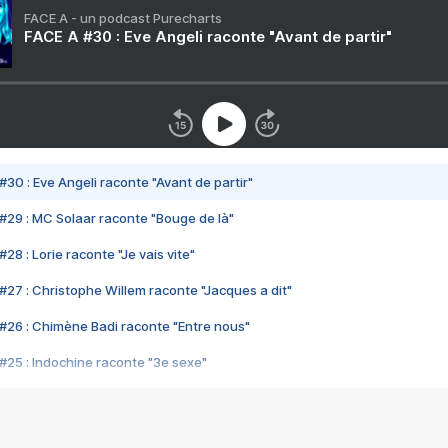
FACE A - un podcast Purecharts
FACE A #30 : Eve Angeli raconte "Avant de partir"
#30 : Eve Angeli raconte "Avant de partir"
#29 : MC Solaar raconte "Bouge de là"
28 : Lorie raconte "Je vais vite"
#27 : Christophe Willem raconte "Jacques a dit"
#26 : Chimène Badi raconte "Entre nous"
#25 : Indochine raconte "3e sexe"
#24 : Zaho raconte "C'est chelou"
#23 : Patrick Bruel raconte "Au café des délices"