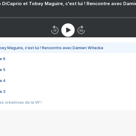
 DiCaprio et Tobey Maguire, c'est lui ! Rencontre avec Dam
bey Maguire, c'est lui ! Rencontre avec Damien Witecka
e 6
e 5
e 4
e 3
s créatrices de la VF !
e 2
e 1
e Mektoub My Love arrive enfin ! Rencontre avec Shaïn Boumedine et Sal