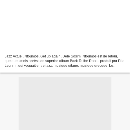
Jazz Actuel, Ntoumos, Get up again, Dele Sosimi Ntoumos est de retour,
quelques mois après son superbe album Back To the Roots, produit par Eric
Legnini, qui voguait entre jazz, musique gitane, musique grecque. Le
trompettiste rend un hommage vibrant...