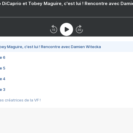
 DiCaprio et Tobey Maguire, c'est lui ! Rencontre avec Dam
bey Maguire, c'est lui ! Rencontre avec Damien Witecka
e 6
e 5
e 4
e 3
s créatrices de la VF !
e 2
e 1
e Mektoub My Love arrive enfin ! Rencontre avec Shaïn Boumedine et Sal