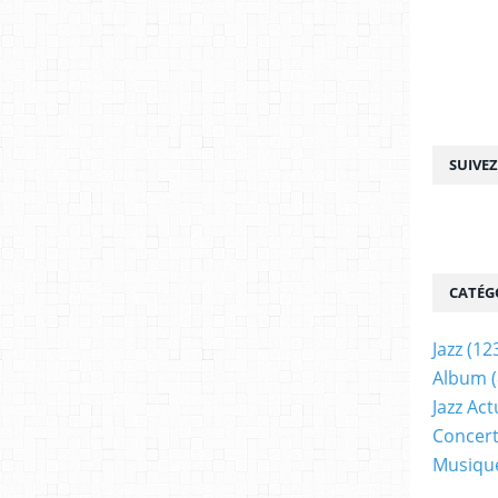
SUIVE
CATÉG
Jazz
(12
Album
(
Jazz Act
Concer
Musiqu