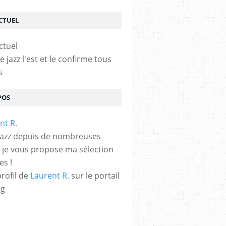
ACTUEL
le jazz l'est et le confirme tous
s
POS
jazz depuis de nombreuses
 je vous propose ma sélection
es !
profil de
Laurent R.
sur le portail
og