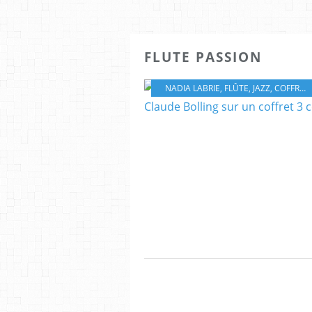
FLUTE PASSION
NADIA LABRIE
,
FLÛTE
,
JAZZ
,
COFFRET