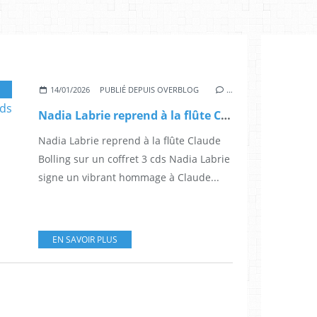
,
MUSIQUE CLASSIQUE
,
CLAUDE BOLLING
,
HOMMAGE À CLAUDE BOLLING
,
CON
14/01/2026
PUBLIÉ DEPUIS OVERBLOG
…
Nadia Labrie reprend à la flûte Claude Bolling sur un coffret 3 cds
Nadia Labrie reprend à la flûte Claude
Bolling sur un coffret 3 cds Nadia Labrie
signe un vibrant hommage à Claude...
EN SAVOIR PLUS