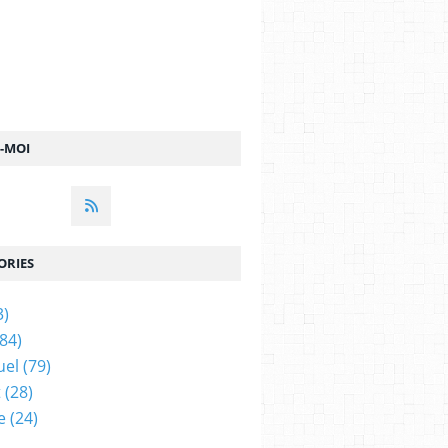
Z-MOI
ORIES
3)
84)
uel
(79)
t
(28)
e
(24)