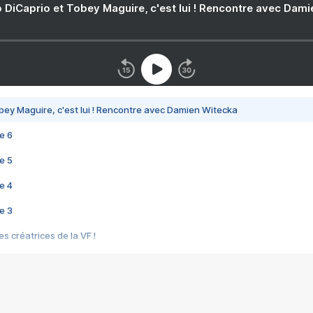
 DiCaprio et Tobey Maguire, c'est lui ! Rencontre avec Dam
bey Maguire, c'est lui ! Rencontre avec Damien Witecka
e 6
e 5
e 4
e 3
s créatrices de la VF !
e 2
e 1
e Mektoub My Love arrive enfin ! Rencontre avec Shaïn Boumedine et Sal