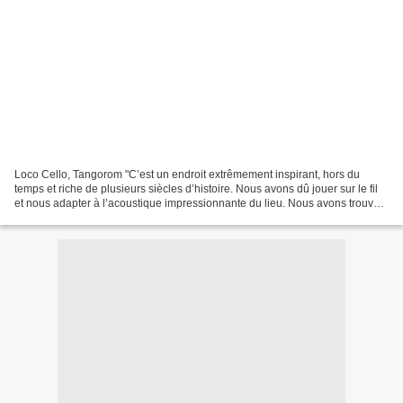
Loco Cello, Tangorom "C’est un endroit extrêmement inspirant, hors du
temps et riche de plusieurs siècles d’histoire. Nous avons dû jouer sur le fil
et nous adapter à l’acoustique impressionnante du lieu. Nous avons trouvé
le parfait équilibre entre profondeur...