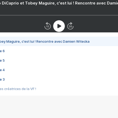
 DiCaprio et Tobey Maguire, c'est lui ! Rencontre avec Dam
bey Maguire, c'est lui ! Rencontre avec Damien Witecka
e 6
e 5
e 4
e 3
s créatrices de la VF !
e 2
e 1
e Mektoub My Love arrive enfin ! Rencontre avec Shaïn Boumedine et Sal