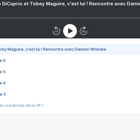
 DiCaprio et Tobey Maguire, c'est lui ! Rencontre avec Dam
bey Maguire, c'est lui ! Rencontre avec Damien Witecka
e 6
e 5
e 4
e 3
s créatrices de la VF !
e 2
e 1
e Mektoub My Love arrive enfin ! Rencontre avec Shaïn Boumedine et Sal