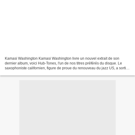
Kamasi Washington Kamasi Washington livre un nouvel extrait de son
dernier album, voici Hub-Tones, l'un de nos titres préférés du disque. Le
saxophoniste californien, figure de proue du renouveau du jazz US, a sorti il
y a quelques mois un double album...