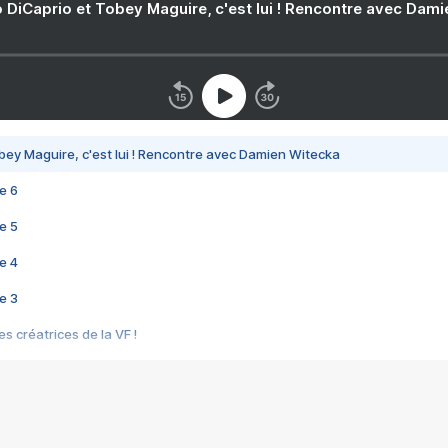
 DiCaprio et Tobey Maguire, c'est lui ! Rencontre avec Dam
bey Maguire, c'est lui ! Rencontre avec Damien Witecka
e 6
e 5
e 4
e 3
s créatrices de la VF !
e 2
e 1
e Mektoub My Love arrive enfin ! Rencontre avec Shaïn Boumedine et Sal