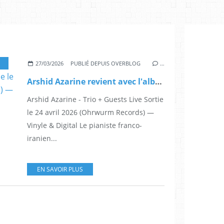
,
IRAN
,
PIANISTE
,
TRIO + GUESTS LIVE
,
VORTICITY
,
OHRWURM RECORDS
,
HAB
27/03/2026
PUBLIÉ DEPUIS OVERBLOG
…
Arshid Azarine revient avec l'album Trio + Guests Live - Sortie le 24 avril 2026 (Ohrwurm Records) — Vinyle & Digital
Arshid Azarine - Trio + Guests Live Sortie
le 24 avril 2026 (Ohrwurm Records) —
Vinyle & Digital Le pianiste franco-
iranien...
EN SAVOIR PLUS