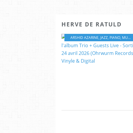
HERVE DE RATULD
ARSHID AZARINE
,
JAZZ
,
PIANO
,
MUSIQUE