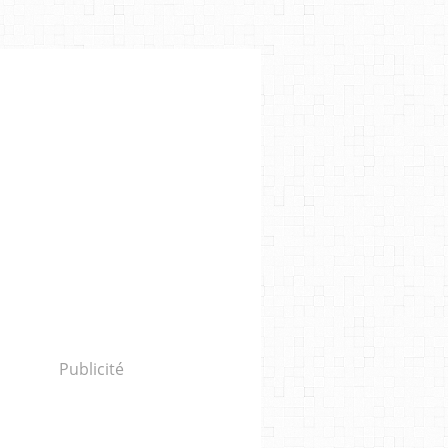
IB MEFTAH
,
HERVÉ DE RATULD
,
GOLSHIFTEH FARAHANI
,
NURIA ROVIRA SALAT
,
Publicité