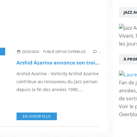
JAZZ 
Vivant, 
les jour
TUEL
,
PIANO
,
IRAN
,
MUSIQUE
,
SEINE MUSICALE
,
MÉDECIN
,
HERVÉ DE RATULD
,
25/03/2024
PUBLIÉ DEPUIS OVERBLOG
…
À PRO
Arshid Azarine annonce son troisième album Vorticity
Arshid Azarine - Vorticity Arshid Azarine
contribue au renouveau du Jazz persan
Fan de 
depuis la fin des années 1990....
années,
de sorti
Voir le 
Overbl
EN SAVOIR PLUS