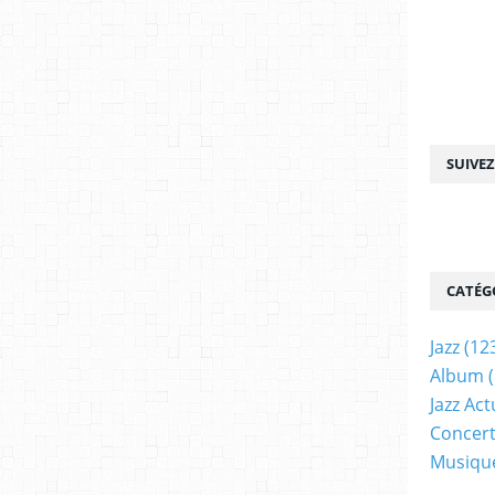
SUIVE
CATÉG
Jazz
(12
Album
(
Jazz Act
Concer
Musiqu