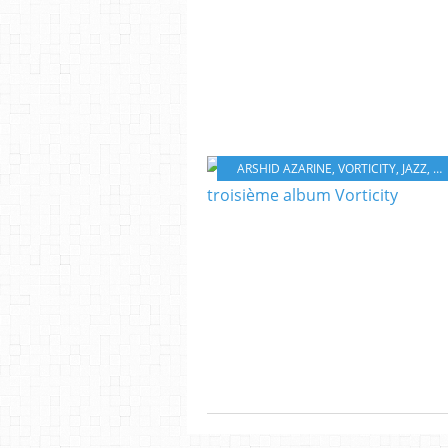
ARSHID AZARINE
,
VORTICITY
,
JAZZ
,
AC