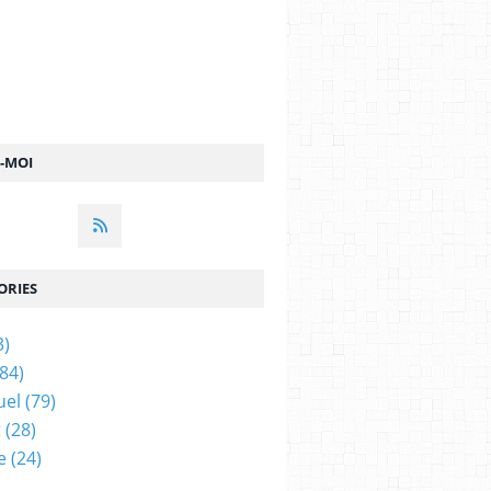
Z-MOI
ORIES
3)
84)
uel
(79)
t
(28)
e
(24)