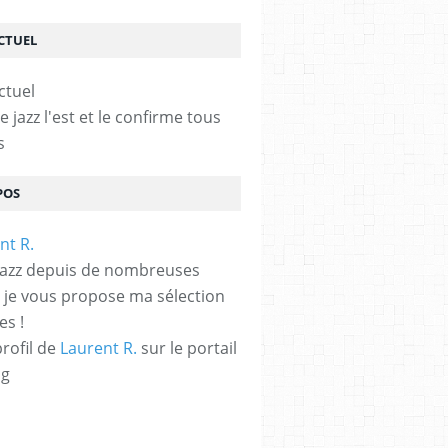
ACTUEL
le jazz l'est et le confirme tous
s
HABIB MEFTAH
,
GOLSHIFTEH FARAHANI
,
TROISIÈME ÉDITION À LA SEINE MUSIC
POS
jazz depuis de nombreuses
 je vous propose ma sélection
es !
profil de
Laurent R.
sur le portail
og