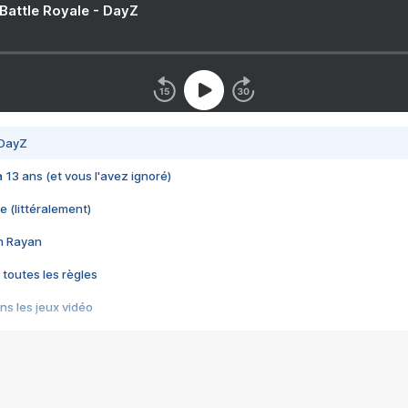
 Battle Royale - DayZ
 DayZ
 a 13 ans (et vous l'avez ignoré)
e (littéralement)
im Rayan
 toutes les règles
s les jeux vidéo
us choquant de Rockstar ? - Le scandale BULLY
e plus moche de Steam
du RÊVE tourne au CAUCHEMAR