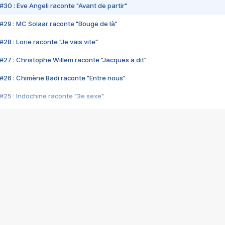
#30 : Eve Angeli raconte "Avant de partir"
#29 : MC Solaar raconte "Bouge de là"
28 : Lorie raconte "Je vais vite"
#27 : Christophe Willem raconte "Jacques a dit"
#26 : Chimène Badi raconte "Entre nous"
#25 : Indochine raconte "3e sexe"
#24 : Zaho raconte "C'est chelou"
#23 : Patrick Bruel raconte "Au café des délices"
#22 : Kyo raconte "Le chemin"
#21 : Nolwenn Leroy raconte "Cassé"
#20 : Patrick Hernandez raconte "Born to be alive"
#19 : Lorie raconte "Près de moi"
#18 : Michael Jones raconte "A nos actes manqués" (avec Jean-Jacque