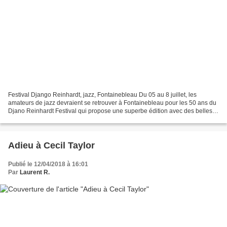
Festival Django Reinhardt, jazz, Fontainebleau Du 05 au 8 juillet, les
amateurs de jazz devraient se retrouver à Fontainebleau pour les 50 ans du
Djano Reinhardt Festival qui propose une superbe édition avec des belles
têtes d'affiche. Cette année, le...
Adieu à Cecil Taylor
Publié le 12/04/2018 à 16:01
Par
Laurent R.