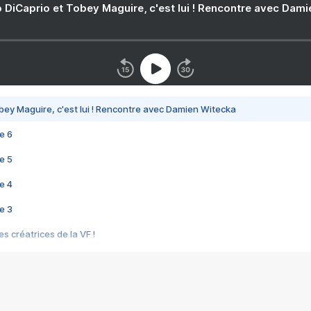
 DiCaprio et Tobey Maguire, c'est lui ! Rencontre avec Dam
bey Maguire, c'est lui ! Rencontre avec Damien Witecka
e 6
e 5
e 4
e 3
s créatrices de la VF !
e 2
e 1
e Mektoub My Love arrive enfin ! Rencontre avec Shaïn Boumedine et Sal