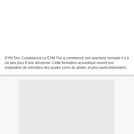
EYM Trio, Casablanca Le EYM Trio a commencé son aventure nomade il y a
un peu plus d’une décennie. Cette formation acoustique nourrit son
inspiration de mélodies des quatre coins du globe, et plus particulièrement
des musiques bulgares, tziganes et orientales....