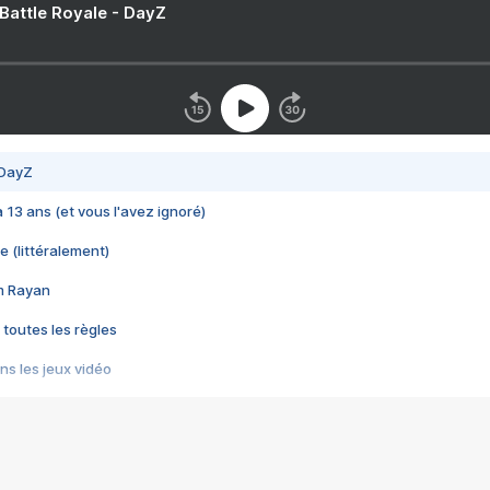
 Battle Royale - DayZ
 DayZ
 a 13 ans (et vous l'avez ignoré)
e (littéralement)
im Rayan
 toutes les règles
s les jeux vidéo
us choquant de Rockstar ? - Le scandale BULLY
e plus moche de Steam
du RÊVE tourne au CAUCHEMAR