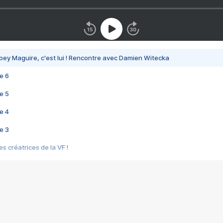
bey Maguire, c'est lui ! Rencontre avec Damien Witecka
e 6
e 5
e 4
e 3
s créatrices de la VF !
e 2
e 1
e Mektoub My Love arrive enfin ! Rencontre avec Shaïn Boumedine et Sal
i : après Toni en famille