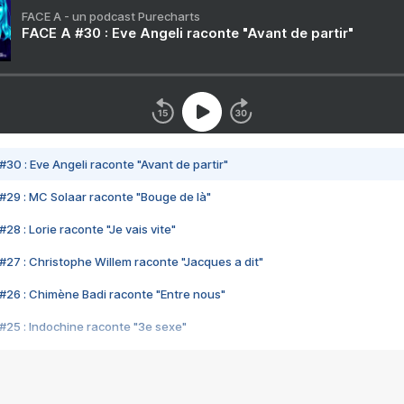
FACE A - un podcast Purecharts
FACE A #30 : Eve Angeli raconte "Avant de partir"
#30 : Eve Angeli raconte "Avant de partir"
#29 : MC Solaar raconte "Bouge de là"
28 : Lorie raconte "Je vais vite"
#27 : Christophe Willem raconte "Jacques a dit"
#26 : Chimène Badi raconte "Entre nous"
#25 : Indochine raconte "3e sexe"
#24 : Zaho raconte "C'est chelou"
#23 : Patrick Bruel raconte "Au café des délices"