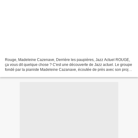
Rouge, Madeleine Cazenave, Derrière les paupières, Jazz Actuel ROUGE,
ça vous dit quelque chose ? C'est une découverte de Jazz actuel. Le groupe
fondé par la pianiste Madeleine Cazanave, écoutée de près avec son projet
AZADI, revient avec ce trio aux...