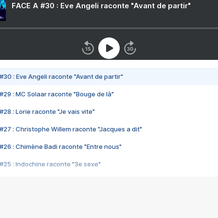
FACE A #30 : Eve Angeli raconte "Avant de partir"
#30 : Eve Angeli raconte "Avant de partir"
#29 : MC Solaar raconte "Bouge de là"
28 : Lorie raconte "Je vais vite"
#27 : Christophe Willem raconte "Jacques a dit"
#26 : Chimène Badi raconte "Entre nous"
#25 : Indochine raconte "3e sexe"
#24 : Zaho raconte "C'est chelou"
#23 : Patrick Bruel raconte "Au café des délices"
#22 : Kyo raconte "Le chemin"