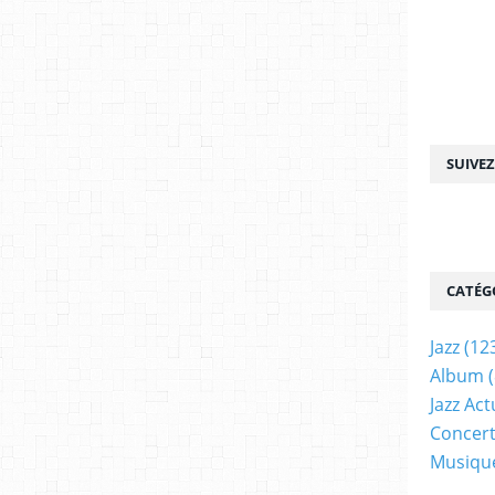
SUIVE
CATÉG
Jazz
(12
Album
(
Jazz Act
Concer
Musiqu