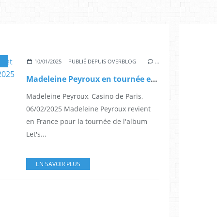
,
ALBUM
,
LETS WALK
,
GERARD DROUOT PRODUCTIONS
,
CASINO DE PARIS
,
MAR
10/01/2025
PUBLIÉ DEPUIS OVERBLOG
…
Madeleine Peyroux en tournée et au Casino de Paris le 06 février 2025
Madeleine Peyroux, Casino de Paris,
06/02/2025 Madeleine Peyroux revient
en France pour la tournée de l'album
Let's...
EN SAVOIR PLUS