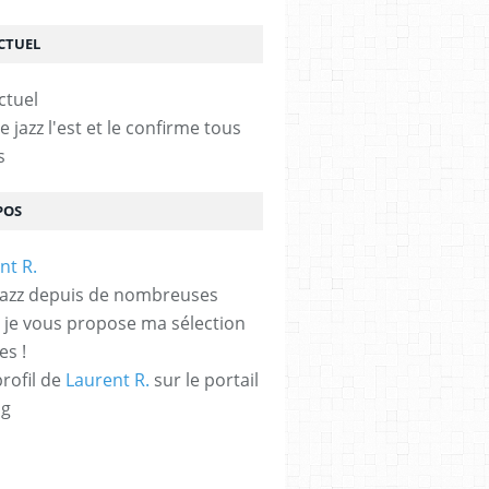
ACTUEL
le jazz l'est et le confirme tous
s
POS
jazz depuis de nombreuses
 je vous propose ma sélection
es !
profil de
Laurent R.
sur le portail
og