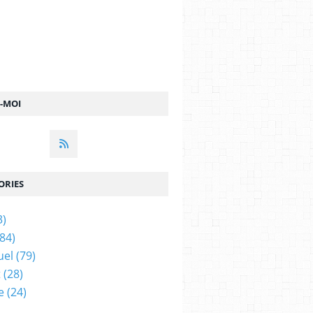
Z-MOI
ORIES
3)
84)
uel
(79)
t
(28)
e
(24)