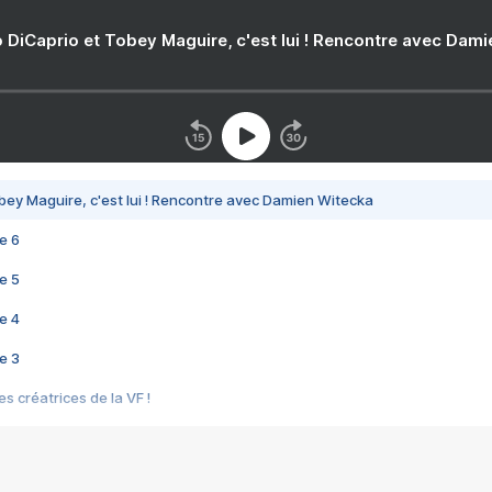
 DiCaprio et Tobey Maguire, c'est lui ! Rencontre avec Dam
bey Maguire, c'est lui ! Rencontre avec Damien Witecka
e 6
e 5
e 4
e 3
s créatrices de la VF !
e 2
e 1