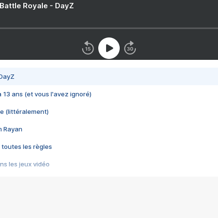
 Battle Royale - DayZ
 DayZ
 a 13 ans (et vous l'avez ignoré)
e (littéralement)
im Rayan
 toutes les règles
s les jeux vidéo
us choquant de Rockstar ? - Le scandale BULLY
e plus moche de Steam
du RÊVE tourne au CAUCHEMAR