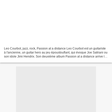
Leo Courbot, jazz, rock, Passion at a distance Leo Courbot est un guitariste
à l'ancienne, un guitar hero au jeu époustouflant, qui évoque Joe Satriani ou
son idole Jimi Hendrix. Son deuxième album Passion at a distance arrive le
22 mars 2024 sur toutes...