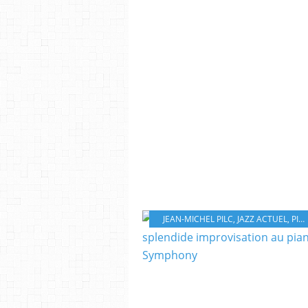
JEAN-MICHEL PILC
,
JAZZ ACTUEL
,
PIANO