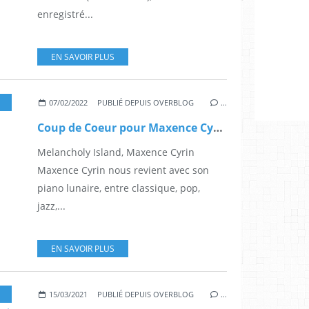
enregistré...
EN SAVOIR PLUS
,
MELENACHOLY ISLAND
,
RIVAGES
,
STEINWAY
,
CONCERT
,
WARNER CLASSIC
07/02/2022
PUBLIÉ DEPUIS OVERBLOG
…
Coup de Coeur pour Maxence Cyrin et son disque Melancholy Island
Melancholy Island, Maxence Cyrin
Maxence Cyrin nous revient avec son
piano lunaire, entre classique, pop,
jazz,...
EN SAVOIR PLUS
,
AZADI
,
ANTEPRIMA
,
LABORIE JAZZ
,
SYLVAIN DIDOU
,
BORIS LOUVET
,
ROUGE
,
AL
15/03/2021
PUBLIÉ DEPUIS OVERBLOG
…