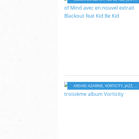
ARSHID AZARINE
,
VORTICITY
,
JAZZ
,
AC