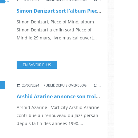
Simon Denizart sort l'album Piece of Mind avec en nouvel extrait Blackout feat Kid Be Kid
Simon Denizart, Piece of Mind, album
Simon Denizart a enfin sorti Piece of
Mind le 29 mars, livre musical ouvert...
EN SAVOIR PLUS
TUEL
,
PIANO
,
IRAN
,
MUSIQUE
,
SEINE MUSICALE
,
MÉDECIN
,
HERVÉ DE RATULD
,
25/03/2024
PUBLIÉ DEPUIS OVERBLOG
…
Arshid Azarine annonce son troisième album Vorticity
Arshid Azarine - Vorticity Arshid Azarine
contribue au renouveau du Jazz persan
depuis la fin des années 1990....