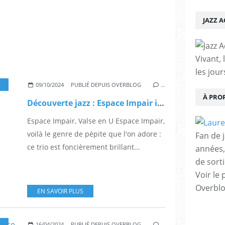
JAZZ 
Vivant, 
les jour
TTHIEU BUCHANIEK
,
GÉRALD LACHARRIÈRE
,
MUSIQUE
,
ALBUM
,
CONCERT
,
VIO
09/10/2024
PUBLIÉ DEPUIS OVERBLOG
…
À PRO
Découverte jazz : Espace Impair invite à une Valse en U
Espace Impair, Valse en U Espace Impair,
voilà le genre de pépite que l'on adore :
Fan de 
ce trio est foncièrement brillant...
années,
de sorti
Voir le 
Overbl
EN SAVOIR PLUS
,
CANADA
,
PIANO
,
JAZZ
,
DISQUE
,
BLACKOUT
,
DENIZART
,
PIECE O
16/04/2024
PUBLIÉ DEPUIS OVERBLOG
…