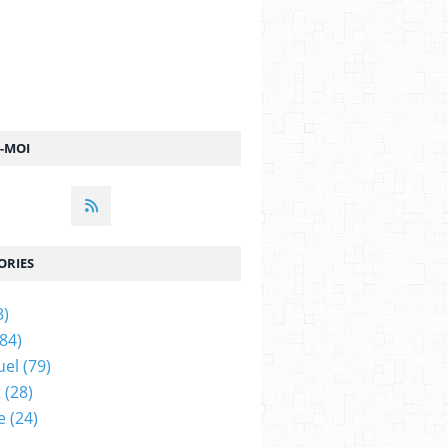
Z-MOI
ORIES
3)
84)
uel
(79)
t
(28)
e
(24)