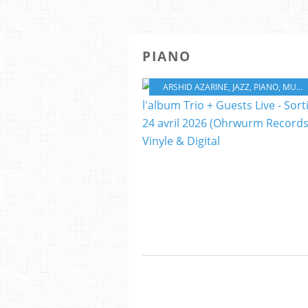
PIANO
ARSHID AZARINE
,
JAZZ
,
PIANO
,
MUSIQUE