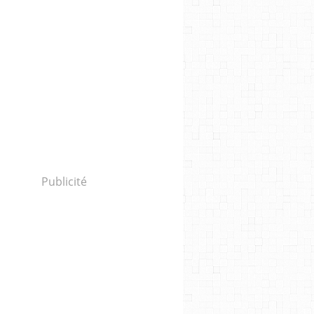
Publicité
HABIB MEFTAH
,
GOLSHIFTEH FARAHANI
,
TROISIÈME ÉDITION À LA SEINE MUSIC