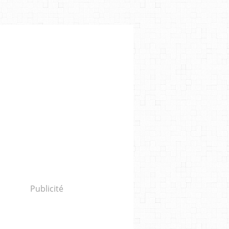
IB MEFTAH
,
HERVÉ DE RATULD
,
GOLSHIFTEH FARAHANI
,
NURIA ROVIRA SALAT
,
Publicité