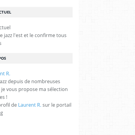
ACTUEL
le jazz l'est et le confirme tous
s
LONCELLE
,
FLÛTE
,
PIANO
,
FRÉDÉRIC VOLANTI
,
JAZZ ACTUEL
,
THIRD STREAM
POS
jazz depuis de nombreuses
 je vous propose ma sélection
es !
profil de
Laurent R.
sur le portail
og
F MIND
,
ELLI MILLER MABOUNGOU
,
MICHEL MEDRANO BRINDIS
,
JONATHAN AR