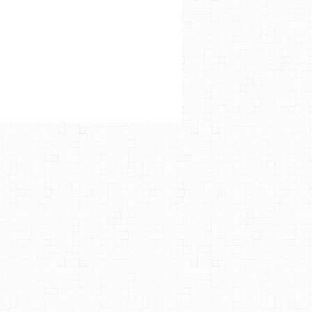
S
BUM
,
PIANO
,
TIGRAN HAMASYAN