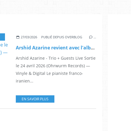
,
IRAN
,
PIANISTE
,
TRIO + GUESTS LIVE
,
VORTICITY
,
OHRWURM RECORDS
,
HAB
27/03/2026
PUBLIÉ DEPUIS OVERBLOG
…
Arshid Azarine revient avec l'album Trio + Guests Live - Sortie le 24 avril 2026 (Ohrwurm Records) — Vinyle & Digital
Arshid Azarine - Trio + Guests Live Sortie
le 24 avril 2026 (Ohrwurm Records) —
Vinyle & Digital Le pianiste franco-
iranien...
EN SAVOIR PLUS