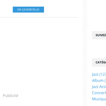
EN SAVOIR PLUS
SUIVE
CATÉG
Jazz
(12
Album
(
Jazz Act
Concer
Publicité
Musiqu