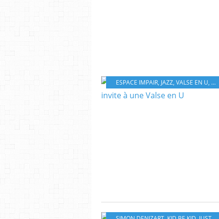
ESPACE IMPAIR
,
JAZZ
,
VALSE EN U
,
MA
SIMON DENIZART
,
KID BE KID
,
JUSTIN TIME RECORDS