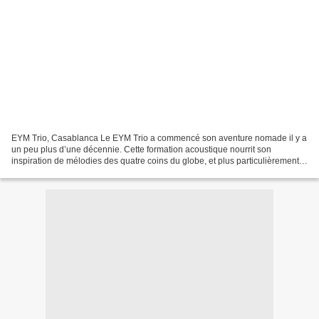
EYM Trio, Casablanca Le EYM Trio a commencé son aventure nomade il y a
un peu plus d’une décennie. Cette formation acoustique nourrit son
inspiration de mélodies des quatre coins du globe, et plus particulièrement
des musiques bulgares, tziganes et orientales....