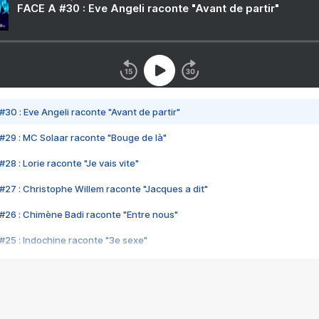
FACE A #30 : Eve Angeli raconte "Avant de partir"
#30 : Eve Angeli raconte "Avant de partir"
#29 : MC Solaar raconte "Bouge de là"
28 : Lorie raconte "Je vais vite"
#27 : Christophe Willem raconte "Jacques a dit"
#26 : Chimène Badi raconte "Entre nous"
#25 : Indochine raconte "3e sexe"
#24 : Zaho raconte "C'est chelou"
#23 : Patrick Bruel raconte "Au café des délices"
#22 : Kyo raconte "Le chemin"