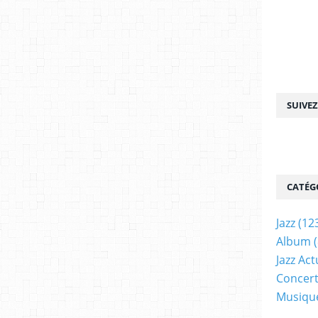
SUIVE
CATÉG
Jazz
(12
Album
(
Jazz Act
Concer
Musiqu