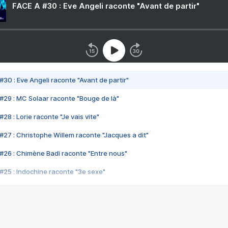
FACE A #30 : Eve Angeli raconte "Avant de partir"
#30 : Eve Angeli raconte "Avant de partir"
#29 : MC Solaar raconte "Bouge de là"
28 : Lorie raconte "Je vais vite"
#27 : Christophe Willem raconte "Jacques a dit"
#26 : Chimène Badi raconte "Entre nous"
#25 : Indochine raconte "3e sexe"
#24 : Zaho raconte "C'est chelou"
#23 : Patrick Bruel raconte "Au café des délices"
#22 : Kyo raconte "Le chemin"