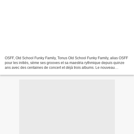
OSFF, Old School Funky Family, Tonus Old School Funky Family, alias OSFF
pour les initiés, sème ses grooves et sa maestria rythmique depuis quinze
ans avec des centaines de concert et déjà trois albums. Le nouveau
s'appelle Tonus ! et vaut le détour....