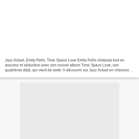
Jazz Actuel, Emily Pello, Time Space Love Emily Pello s'impose tout en
douceur et séduction avec son nouvel album Time Space Love, son
quatrième déjà, qui vient de sortir. A découvrir sur Jazz Actuel en chanson
du jazz du mois. Emily Pello présente son...