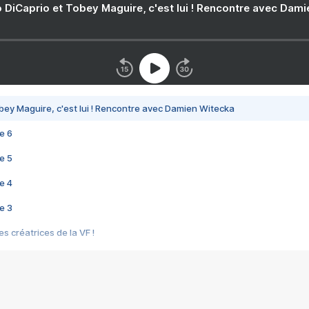
 DiCaprio et Tobey Maguire, c'est lui ! Rencontre avec Dam
bey Maguire, c'est lui ! Rencontre avec Damien Witecka
e 6
e 5
e 4
e 3
s créatrices de la VF !
e 2
e 1
e Mektoub My Love arrive enfin ! Rencontre avec Shaïn Boumedine et Sal