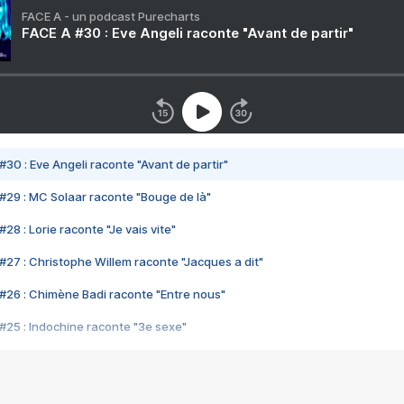
FACE A - un podcast Purecharts
FACE A #30 : Eve Angeli raconte "Avant de partir"
#30 : Eve Angeli raconte "Avant de partir"
#29 : MC Solaar raconte "Bouge de là"
28 : Lorie raconte "Je vais vite"
#27 : Christophe Willem raconte "Jacques a dit"
#26 : Chimène Badi raconte "Entre nous"
#25 : Indochine raconte "3e sexe"
#24 : Zaho raconte "C'est chelou"
#23 : Patrick Bruel raconte "Au café des délices"