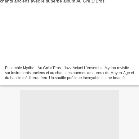
Ensemble Myrtho - Au Gré d'Eros - Jazz Actuel L'ensemble Myrtho revisite
sur instruments anciens et au chant des poèmes amoureux du Moyen-Age et
du bassin méditerranéen. Un souffle poétique incroyable et une beauté
magique des timbres instrumentaux à...