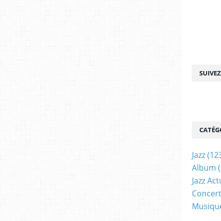
SUIVE
CATÉG
Jazz
(12
Album
(
Jazz Act
Concer
Musiqu