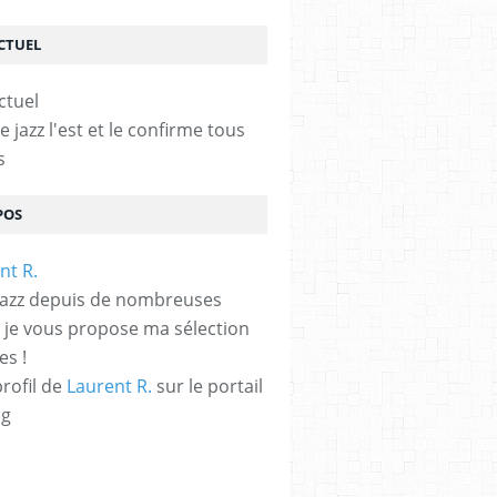
ACTUEL
le jazz l'est et le confirme tous
s
POS
jazz depuis de nombreuses
 je vous propose ma sélection
es !
profil de
Laurent R.
sur le portail
og