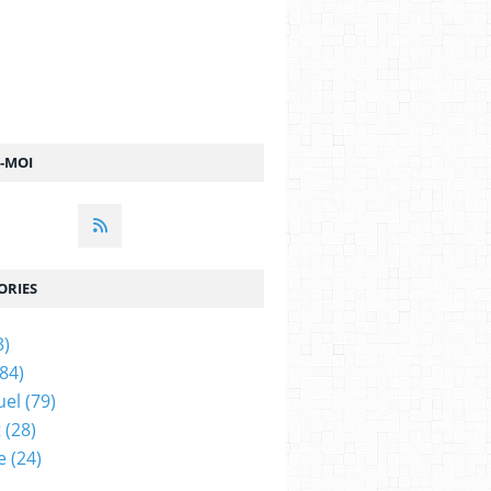
Z-MOI
ORIES
3)
84)
uel
(79)
t
(28)
e
(24)