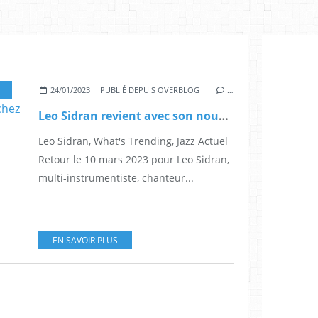
,
SOUL
,
ALBUM
,
THERE WAS A FIRE
,
JAZZ ACTUEL
,
BONSAI MUSIC
,
STEELY DAN
,
24/01/2023
PUBLIÉ DEPUIS OVERBLOG
…
Leo Sidran revient avec son nouvel album What's Trending chez Bonsaï Music
Leo Sidran, What's Trending, Jazz Actuel
Retour le 10 mars 2023 pour Leo Sidran,
multi-instrumentiste, chanteur...
EN SAVOIR PLUS