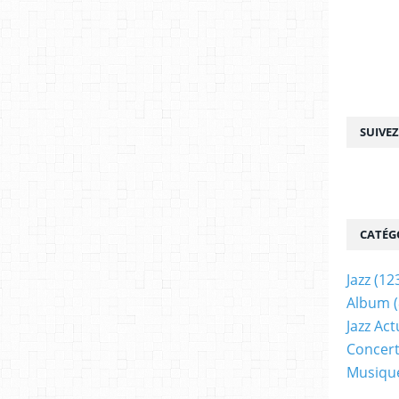
SUIVE
CATÉG
Jazz
(12
Album
(
Jazz Act
Concer
Musiqu