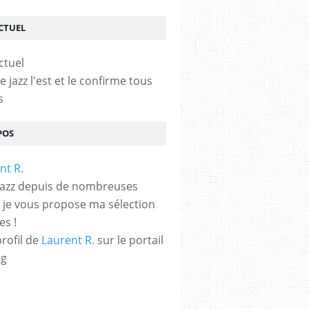
ACTUEL
le jazz l'est et le confirme tous
s
POS
jazz depuis de nombreuses
 je vous propose ma sélection
es !
profil de
Laurent R.
sur le portail
og