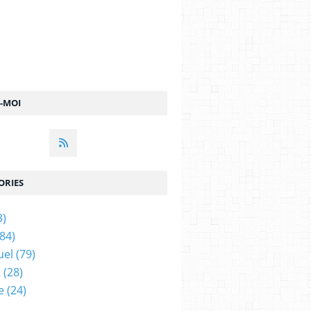
Z-MOI
ORIES
3)
84)
uel
(79)
t
(28)
e
(24)