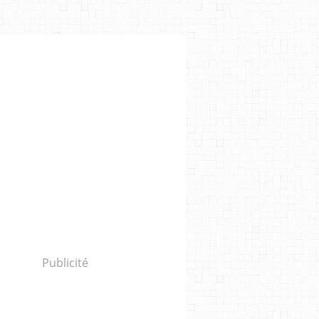
ÉMI TOMCZYZ
,
ROMUALD BOUTELIER
,
ANGÉLIQUE GEORGE
,
LAURENT VIOLETTE
,
Publicité