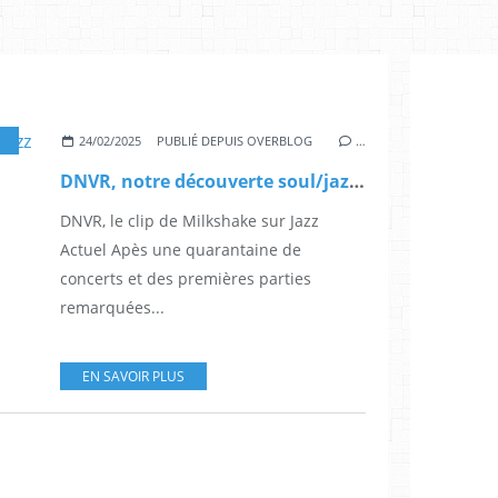
,
FUNK
,
YOUZ PROD
,
MALTED MILK
,
AMY WINEHOUSE
,
ARNAUF FRADIN
,
JÉR
24/02/2025
PUBLIÉ DEPUIS OVERBLOG
…
DNVR, notre découverte soul/jazz avec le single Milkshake
DNVR, le clip de Milkshake sur Jazz
Actuel Apès une quarantaine de
concerts et des premières parties
remarquées...
EN SAVOIR PLUS