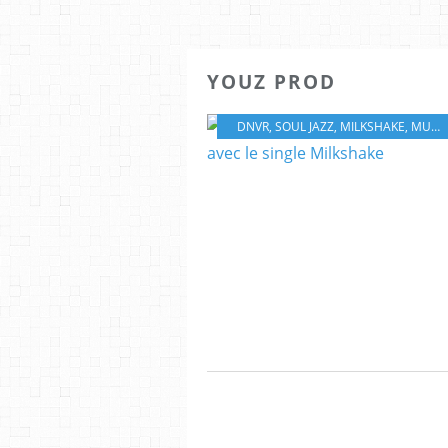
YOUZ PROD
DNVR
,
SOUL JAZZ
,
MILKSHAKE
,
MUSIQUE