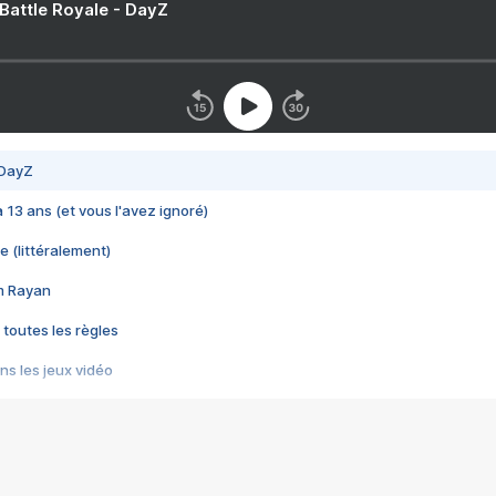
 Battle Royale - DayZ
 DayZ
 a 13 ans (et vous l'avez ignoré)
e (littéralement)
im Rayan
 toutes les règles
s les jeux vidéo
us choquant de Rockstar ? - Le scandale BULLY
e plus moche de Steam
du RÊVE tourne au CAUCHEMAR