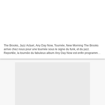
The Brooks, Jazz Actuel, Any Day Now, Tournée, New Morning The Brooks
arrive chez nous pour une tournée sous le signe du funk, et du jazz.
Reportée, la tournée du fabuleux album Any Day Now est enfin programmée
de par chez nous. On vous donne toutes les...