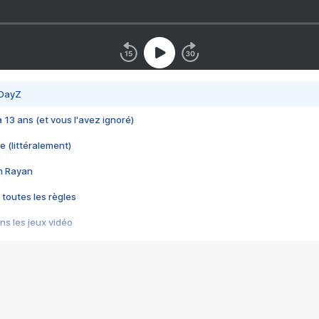
 DayZ
 a 13 ans (et vous l'avez ignoré)
e (littéralement)
im Rayan
 toutes les règles
s les jeux vidéo
us choquant de Rockstar ? - Le scandale BULLY
e plus moche de Steam
du RÊVE tourne au CAUCHEMAR