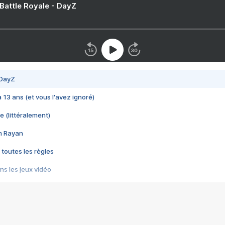
 Battle Royale - DayZ
 DayZ
 a 13 ans (et vous l'avez ignoré)
e (littéralement)
im Rayan
 toutes les règles
s les jeux vidéo
us choquant de Rockstar ? - Le scandale BULLY
e plus moche de Steam
du RÊVE tourne au CAUCHEMAR