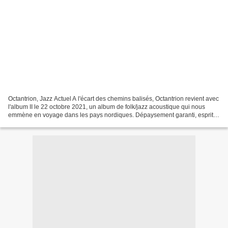
Octantrion, Jazz Actuel A l'écart des chemins balisés, Octantrion revient avec
l'album II le 22 octobre 2021, un album de folk/jazz acoustique qui nous
emmène en voyage dans les pays nordiques. Dépaysement garanti, esprit
chamanique, et frottements des...