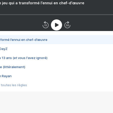
e jeu qui a transformé l’ennui en chef-d’œuvre
nsformé l’ennui en chef-d’œuvre
 DayZ
 a 13 ans (et vous l'avez ignoré)
e (littéralement)
im Rayan
 toutes les règles
s les jeux vidéo
us choquant de Rockstar ? - Le scandale BULLY
e plus moche de Steam