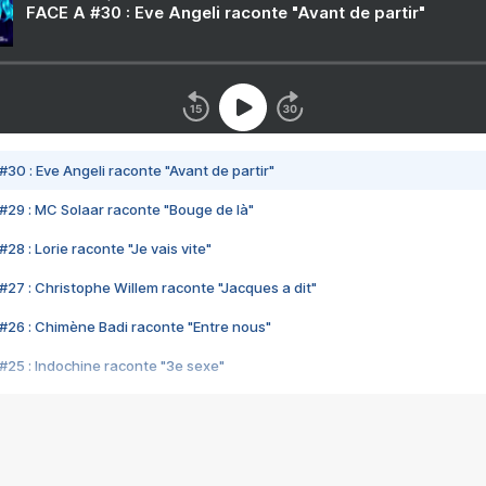
FACE A #30 : Eve Angeli raconte "Avant de partir"
#30 : Eve Angeli raconte "Avant de partir"
#29 : MC Solaar raconte "Bouge de là"
28 : Lorie raconte "Je vais vite"
#27 : Christophe Willem raconte "Jacques a dit"
#26 : Chimène Badi raconte "Entre nous"
#25 : Indochine raconte "3e sexe"
#24 : Zaho raconte "C'est chelou"
#23 : Patrick Bruel raconte "Au café des délices"
#22 : Kyo raconte "Le chemin"