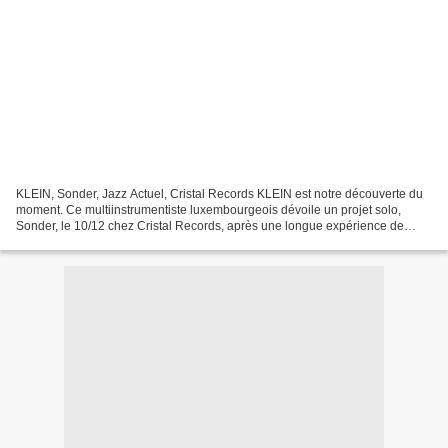
KLEIN, Sonder, Jazz Actuel, Cristal Records KLEIN est notre découverte du
moment. Ce multiinstrumentiste luxembourgeois dévoile un projet solo,
Sonder, le 10/12 chez Cristal Records, après une longue expérience de
musicien de session. Entre jazz rêveur,...