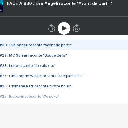
FACE A #30 : Eve Angeli raconte "Avant de partir"
#30 : Eve Angeli raconte "Avant de partir"
#29 : MC Solaar raconte "Bouge de là"
28 : Lorie raconte "Je vais vite"
#27 : Christophe Willem raconte "Jacques a dit"
#26 : Chimène Badi raconte "Entre nous"
#25 : Indochine raconte "3e sexe"
#24 : Zaho raconte "C'est chelou"
#23 : Patrick Bruel raconte "Au café des délices"
#22 : Kyo raconte "Le chemin"