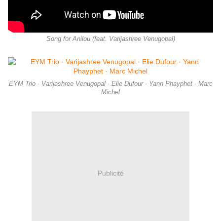
Song for Anilou (feat. Varijashree Venugopal)
EYM Trio · Varijashree Venugopal · Elie Dufour · Yann Phayphet · Marc
Michel
Publicité