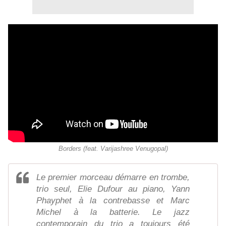
Borders (feat. Varijashree Venugopal)
Le premier morceau démarre en trombe,
trio seul, Elie Dufour au piano, Yann
Phayphet à la contrebasse et Marc
Michel à la batterie. Le jazz
contemporain du trio a toujours été