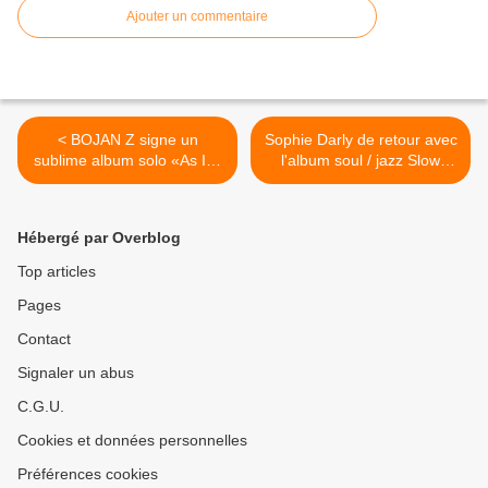
Ajouter un commentaire
< BOJAN Z signe un
Sophie Darly de retour avec
sublime album solo «As Is»
l'album soul / jazz Slow
- Jazz Actuel
Down Fast >
Hébergé par Overblog
Top articles
Pages
Contact
Signaler un abus
C.G.U.
Cookies et données personnelles
Préférences cookies