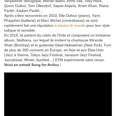
Varijashree Venugopal, Marian Badoï, Anne Sila, Toby Hack,
Quinn Oulton, Tom Ollendorf, Sapan Anjaria, Ikram Khan, Raina
Parikh, Kadam Parikh…
Après s’être rencontrés en 2010, Elie Dufour (piano), Yann
Phayphet (batterie) et Marc Michel (contrebasse) se sont
rapidement fait une réputation
à travers le monde
pour leur style
ludique et sensible.
En 2018, ils partent du cotés de l’Inde et composent un troisième
album, Sādhana, sur lequel ils invitent la chanteuse Mirande
Shah (Bombay) et le guitariste Gilad Hekselman (New York). Fort
de plus de 300 concerts en Europe, en Asie et aux Etas-Unis
(Jazz à Vienne, Tokyo Jazz Festival, Jarasum Jazz Festival,
Jazzahead, Winter Jazzfest…) EYM expérimente sans cesse.
Voici en extrait Song for Anilou :