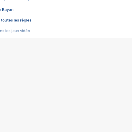
im Rayan
 toutes les règles
s les jeux vidéo
us choquant de Rockstar ? - Le scandale BULLY
e plus moche de Steam
du RÊVE tourne au CAUCHEMAR
pendant 8 heures
it… à tort
umiliés par un jeu vidéo
ire - Final Fantasy 8
ti un empire - Age of Empires
story DOFUS