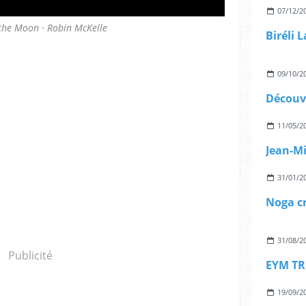
07/12/2
he Moon · Robin McKelle
09/10/2
11/05/2
31/01/2
31/08/2
Publicité
19/09/2