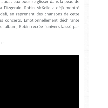
nt audacieux pour se glisser dans la peau de
a Fitzgerald. Robin McKelle a déjà montré
le défi, en reprenant des chansons de cette
es concerts. Émotionnellement déchirante
el album, Robin recrée l’univers laissé par
 :