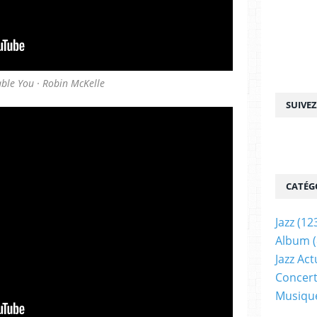
ble You · Robin McKelle
SUIVE
CATÉG
Jazz
(12
Album
(
Jazz Act
Concer
Musiqu