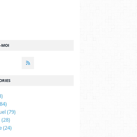
Z-MOI
ORIES
3)
84)
uel
(79)
t
(28)
e
(24)