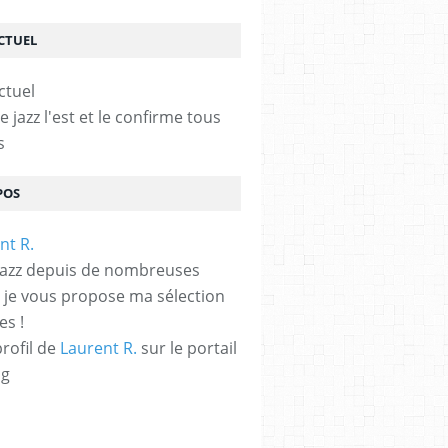
ACTUEL
le jazz l'est et le confirme tous
s
POS
jazz depuis de nombreuses
 je vous propose ma sélection
es !
profil de
Laurent R.
sur le portail
og