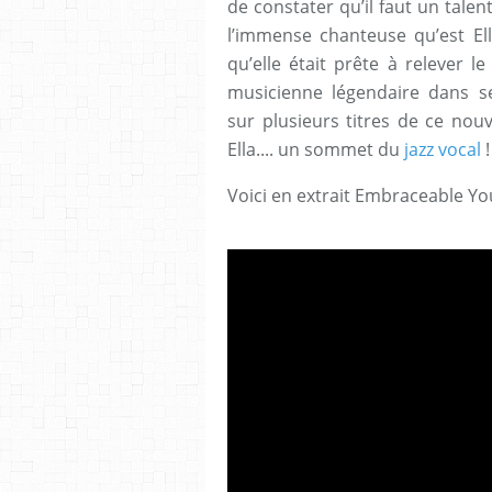
de constater qu’il faut un tale
l’immense chanteuse qu’est Ell
qu’elle était prête à relever 
musicienne légendaire dans s
sur plusieurs titres de ce nouv
Ella.... un sommet du
jazz vocal
!
Voici en extrait Embraceable You