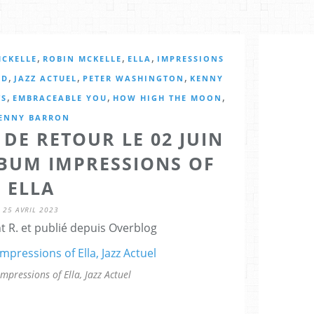
,
,
,
MCKELLE
ROBIN MCKELLE
ELLA
IMPRESSIONS
,
,
,
LD
JAZZ ACTUEL
PETER WASHINGTON
KENNY
,
,
,
TS
EMBRACEABLE YOU
HOW HIGH THE MOON
ENNY BARRON
DE RETOUR LE 02 JUIN
LBUM IMPRESSIONS OF
ELLA
25 AVRIL 2023
t R. et publié depuis Overblog
mpressions of Ella, Jazz Actuel