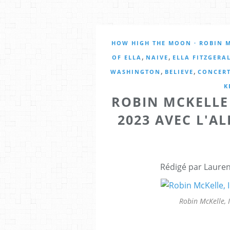
HOW HIGH THE MOON · ROBIN 
,
,
OF ELLA
NAIVE
ELLA FITZGERA
,
,
WASHINGTON
BELIEVE
CONCER
K
ROBIN MCKELLE 
2023 AVEC L'A
Rédigé par Lauren
Robin McKelle, I