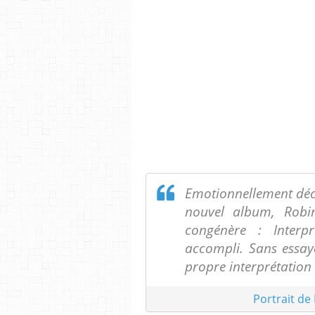
Emotionnellement déch
nouvel album, Robin
congénère : Interp
accompli. Sans essaye
propre interprétatio
Portrait de