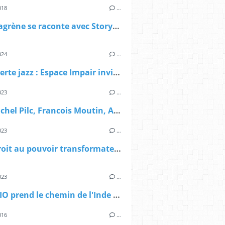
018
…
Biréli Lagrène se raconte avec Storyteller
024
…
Découverte jazz : Espace Impair invite à une Valse en U
023
…
Jean-Michel Pilc, Francois Moutin, Ari Hoenig se reunissent pour l'album YOU Are The Song - Jazz Actuel
023
…
Noga croit au pouvoir transformateur de la voix avec l'album LEV
023
…
EYM TRIO prend le chemin de l'Inde avec l'album Bangalore et en invitée Varijashree Venugopal
016
…