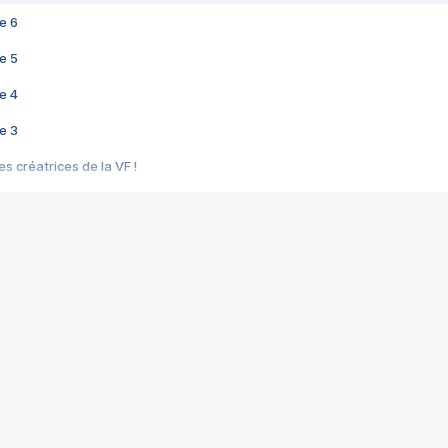
e 6
e 5
e 4
e 3
s créatrices de la VF !
e 2
e 1
e Mektoub My Love arrive enfin ! Rencontre avec Shaïn Boumedine et Sal
i : après Toni en famille
elle réalise le bouleversant Dites lui que je l'aime
ais ! Rencontre autour de Vie privée de Rebecca Zlotowski
 de Marguerite, Grave... Rencontre avec Ella Rumpf