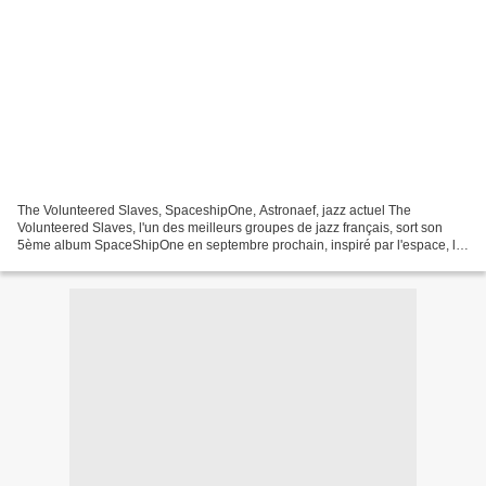
The Volunteered Slaves, SpaceshipOne, Astronaef, jazz actuel The
Volunteered Slaves, l'un des meilleurs groupes de jazz français, sort son
5ème album SpaceShipOne en septembre prochain, inspiré par l'espace, le
monde extra-terrestre, le voyage vers de...