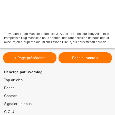
Tony Allen, Hugh Masekela, Rejoice; Jazz Actuel Le batteur Tony Allen et le
trompettiste Hug Masekela nous donnent une rare occasion de nous réjouir
avec Rejoice, superbe album chez World Circuit, qui nous met au bord de la
transe, le sourire aux lèvres,...
< Page précédente
Page suivante >
Hébergé par Overblog
Top articles
Pages
Contact
Signaler un abus
C.G.U.