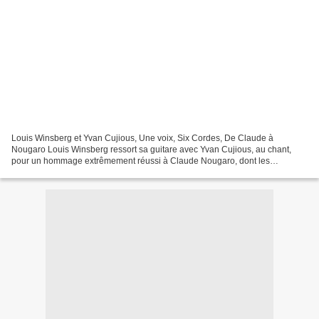
Louis Winsberg et Yvan Cujious, Une voix, Six Cordes, De Claude à
Nougaro Louis Winsberg ressort sa guitare avec Yvan Cujious, au chant,
pour un hommage extrêmement réussi à Claude Nougaro, dont les
musiques en format voix / guitare jazz sont à redécouvrir....