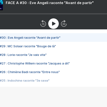
FACE A #30 : Eve Angeli raconte "Avant de partir"
#30 : Eve Angeli raconte "Avant de partir"
#29 : MC Solaar raconte "Bouge de là"
28 : Lorie raconte "Je vais vite"
#27 : Christophe Willem raconte "Jacques a dit"
#26 : Chimène Badi raconte "Entre nous"
#25 : Indochine raconte "3e sexe"
#24 : Zaho raconte "C'est chelou"
#23 : Patrick Bruel raconte "Au café des délices"
#22 : Kyo raconte "Le chemin"