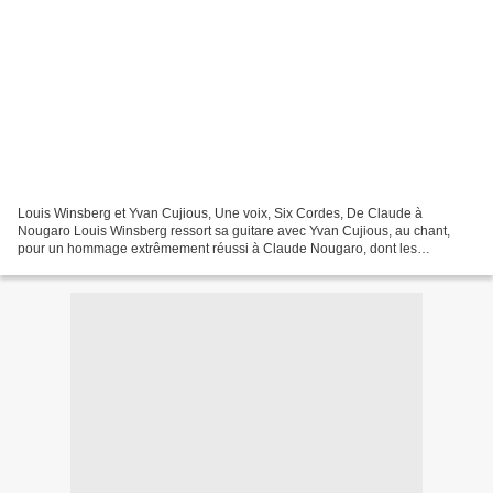
Louis Winsberg et Yvan Cujious, Une voix, Six Cordes, De Claude à
Nougaro Louis Winsberg ressort sa guitare avec Yvan Cujious, au chant,
pour un hommage extrêmement réussi à Claude Nougaro, dont les
musiques en format voix / guitare jazz sont à redécouvrir....