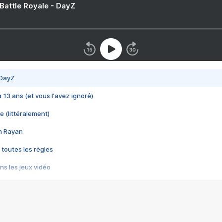
 Battle Royale - DayZ
 DayZ
 a 13 ans (et vous l'avez ignoré)
e (littéralement)
im Rayan
 toutes les règles
s les jeux vidéo
us choquant de Rockstar ? - Le scandale BULLY
e plus moche de Steam
du RÊVE tourne au CAUCHEMAR