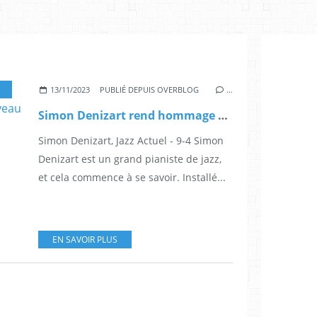
U
,
9-4
,
CRETEIL
,
JUSTIN TIME RECORDS
,
CANADA
,
ALBUM
,
SEBASTIEN RICHELIEU
13/11/2023
PUBLIÉ DEPUIS OVERBLOG
…
Simon Denizart rend hommage au 9-4 et à Créteil avec son nouveau clip
Simon Denizart, Jazz Actuel - 9-4 Simon
Denizart est un grand pianiste de jazz,
et cela commence à se savoir. Installé...
EN SAVOIR PLUS