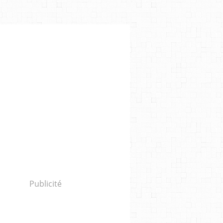
,
MICHEL MEDRANO BRINDIS
,
MUSIQUE
,
PIECE OF MIND
,
LABEL
Publicité