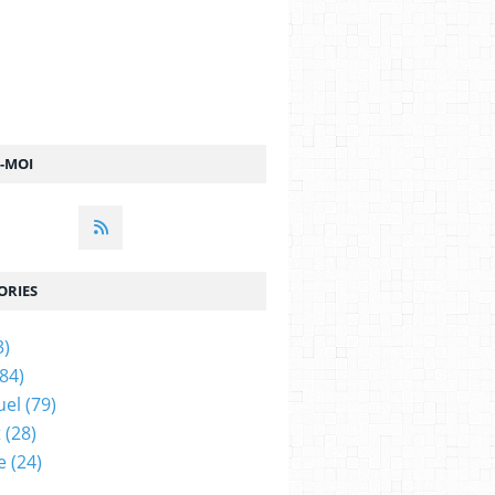
Z-MOI
ORIES
3)
84)
uel
(79)
t
(28)
e
(24)