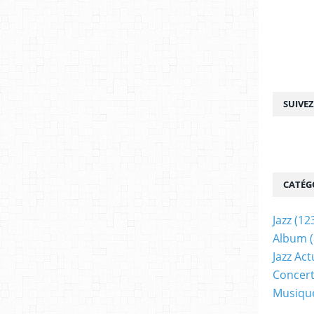
SUIVE
CATÉG
Jazz
(12
Album
(
Jazz Act
Concer
Musiqu