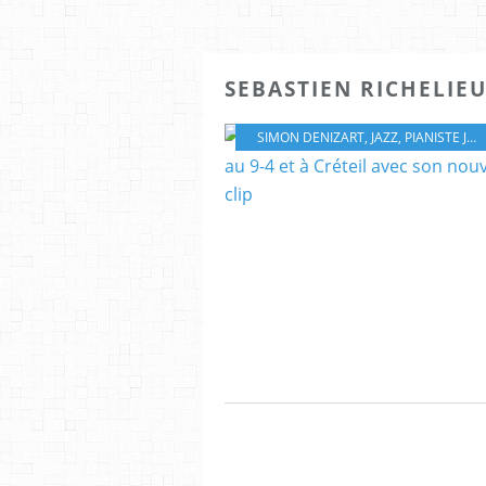
SEBASTIEN RICHELIE
SIMON DENIZART
,
JAZZ
,
PIANISTE JAZZ