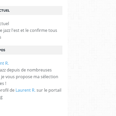
ACTUEL
le jazz l'est et le confirme tous
s
POS
jazz depuis de nombreuses
 je vous propose ma sélection
es !
profil de
Laurent R.
sur le portail
og