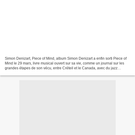
Simon Denizart, Piece of Mind, album Simon Denizart a enfin sorti Piece of
Mind le 29 mars, livre musical ouvert sur sa vie, comme un journal sur les
grandes étapes de son vécu, entre Créteil et le Canada, avec du jazz
(beaucoup), mais aussi des chemins...