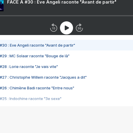
FACE A #30 : Eve Angeli raconte "Avant de partir"
#30 : Eve Angeli raconte "Avant de partir"
#29 : MC Solaar raconte "Bouge de là"
28 : Lorie raconte "Je vais vite"
#27 : Christophe Willem raconte "Jacques a dit"
#26 : Chimène Badi raconte "Entre nous"
#25 : Indochine raconte "3e sexe"
#24 : Zaho raconte "C'est chelou"
#23 : Patrick Bruel raconte "Au café des délices"
#22 : Kyo raconte "Le chemin"